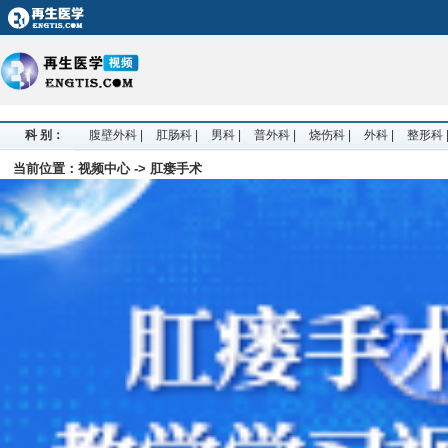
首 页
资讯中心
医院频道
科研院所
医疗器械
论文中心
视频中
科 别：
腹壁外科
|
肛肠科
|
男科
|
普外科
|
烧伤科
|
外科
|
整形科
当前位置：视频中心 -> 肛瘘手术