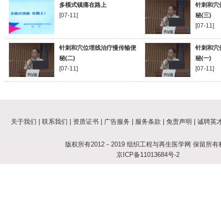
多模式镇痛在路上
针刺和穴
[07-11]
秘(三)
[07-11]
针刺和穴位埋线治疗慢传输便
针刺和穴
秘(二)
秘(一)
[07-11]
[07-11]
关于我们
|
联系我们
|
资质证书
|
广告服务
|
服务条款
|
免责声明
|
诚聘英
版权所有2012－2019 组织工程与再生医学网 保留所有
京ICP备11013684号-2