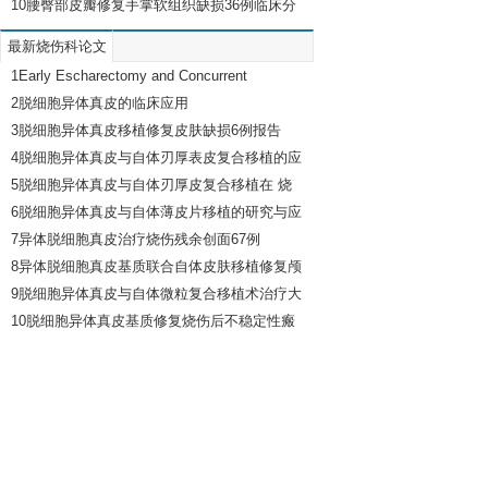
研究
10
腰臀部皮瓣修复手掌软组织缺损36例临床分
析
最新烧伤科论文
1
Early Escharectomy and Concurrent
Composite Skin Grafting over Human Acellular
2
脱细胞异体真皮的临床应用
Dermal Matrix Scaffold for Covering Deep
3
脱细胞异体真皮移植修复皮肤缺损6例报告
Facial Burns
4
脱细胞异体真皮与自体刃厚表皮复合移植的应
用
5
脱细胞异体真皮与自体刃厚皮复合移植在 烧
伤整形中的应用
6
脱细胞异体真皮与自体薄皮片移植的研究与应
用
7
异体脱细胞真皮治疗烧伤残余创面67例
8
异体脱细胞真皮基质联合自体皮肤移植修复颅
骨缺损钛网片外露创面
9
脱细胞异体真皮与自体微粒复合移植术治疗大
面积深度烧伤患者的疗效
10
脱细胞异体真皮基质修复烧伤后不稳定性瘢
痕的临床应用及病理学观察