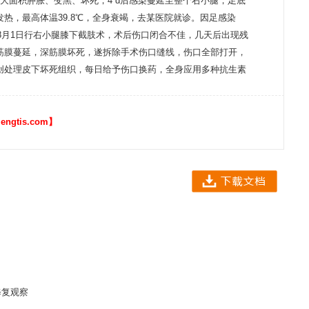
大面积肿胀、变黑、坏死，4 d后感染蔓延至整个右小腿，足底
热，最高体温39.8℃，全身衰竭，去某医院就诊。因足感染
年8月1日行右小腿膝下截肢术，术后伤口闭合不佳，几天后出现残
筋膜蔓延，深筋膜坏死，遂拆除手术伤口缝线，伤口全部打开，
创处理皮下坏死组织，每日给予伤口换药，全身应用多种抗生素
tis.com】
修复观察