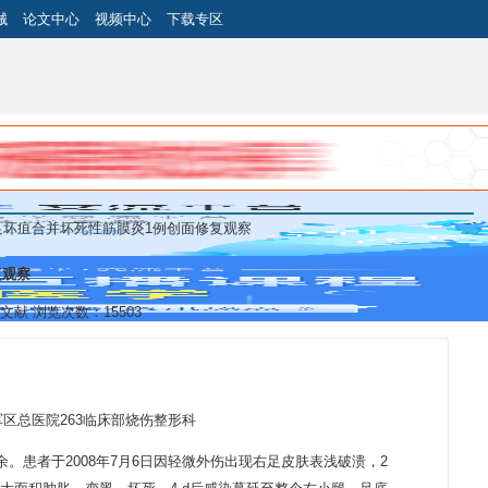
械
论文中心
视频中心
下载专区
度足坏疽合并坏死性筋膜炎1例创面修复观察
复观察
医学文献 浏览次数：15503
区总医院263临床部烧伤整形科
余。患者于2008年7月6日因轻微外伤出现右足皮肤表浅破溃，2