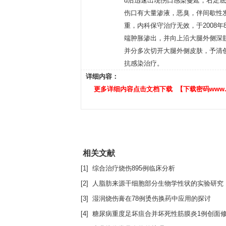
d后迅速出现伤口感染蔓延，右足底
伤口有大量渗液，恶臭，伴间歇性发
重，内科保守治疗无效，于2008
端肿胀渗出，并向上沿大腿外侧深
并分多次切开大腿外侧皮肤，予清
抗感染治疗。
详细内容：
更多详细内容点击文档下载 【下载密码www.eng
相关文献
[1] 综合治疗烧伤895例临床分析
[2] 人脂肪来源干细胞部分生物学性状的实验研究
[3] 湿润烧伤膏在78例烫伤换药中应用的探讨
[4] 糖尿病重度足坏疽合并坏死性筋膜炎1例创面