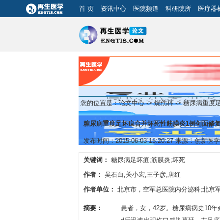
首 页
资讯中心
医院频道
科研院所
医疗器
您的位置是：
论文中心
->
烧伤科
-> 糖尿病重
糖尿病重度足坏疽合并坏死性筋膜炎1例创面修
发布时间：2015-06-03 15:20:27 来源：创新
关键词：
糖尿病足坏疽;筋膜炎;坏死
作者：
吴石白,关小宏,王子彦,唐红
作者单位：
北京市，空军总医院内分泌科;北京军
摘要：
患者，女，42岁。糖尿病病史10年