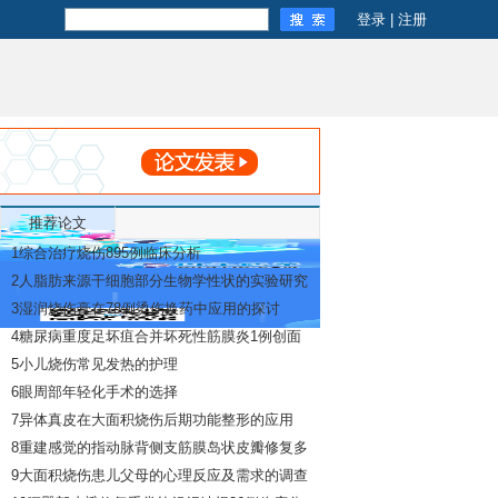
登录
|
注册
推荐论文
1
综合治疗烧伤895例临床分析
2
人脂肪来源干细胞部分生物学性状的实验研究
3
湿润烧伤膏在78例烫伤换药中应用的探讨
4
糖尿病重度足坏疽合并坏死性筋膜炎1例创面
修复观察
5
小儿烧伤常见发热的护理
6
眼周部年轻化手术的选择
7
异体真皮在大面积烧伤后期功能整形的应用
8
重建感觉的指动脉背侧支筋膜岛状皮瓣修复多
指指端缺损
9
大面积烧伤患儿父母的心理反应及需求的调查