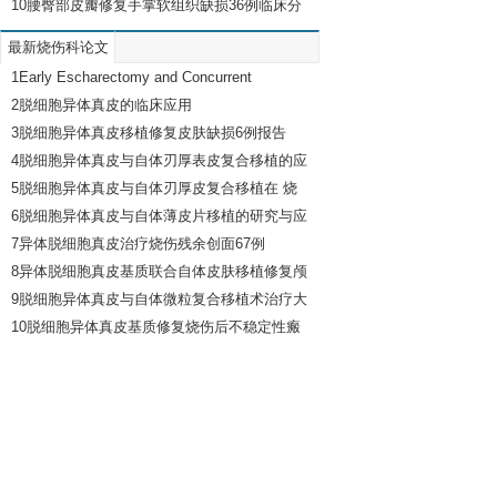
研究
10
腰臀部皮瓣修复手掌软组织缺损36例临床分
析
最新烧伤科论文
1
Early Escharectomy and Concurrent
Composite Skin Grafting over Human Acellular
2
脱细胞异体真皮的临床应用
Dermal Matrix Scaffold for Covering Deep
3
脱细胞异体真皮移植修复皮肤缺损6例报告
Facial Burns
4
脱细胞异体真皮与自体刃厚表皮复合移植的应
用
5
脱细胞异体真皮与自体刃厚皮复合移植在 烧
伤整形中的应用
6
脱细胞异体真皮与自体薄皮片移植的研究与应
用
7
异体脱细胞真皮治疗烧伤残余创面67例
8
异体脱细胞真皮基质联合自体皮肤移植修复颅
骨缺损钛网片外露创面
9
脱细胞异体真皮与自体微粒复合移植术治疗大
面积深度烧伤患者的疗效
10
脱细胞异体真皮基质修复烧伤后不稳定性瘢
痕的临床应用及病理学观察