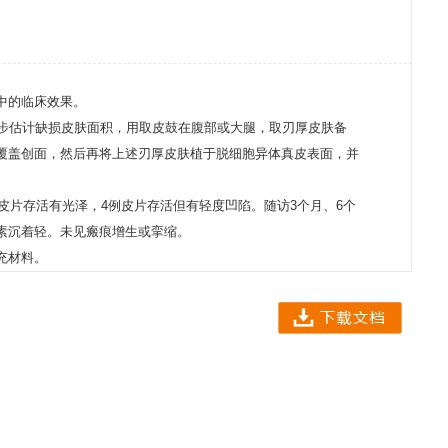
中的临床效果。
初步估计缺损皮肤面积，用取皮鼓在腹部或大腿，取刃厚皮肤备
覆盖创面，然后再将上述刃厚皮肤植于脱细胞异体真皮表面，并
，皮片存活有光泽，4例皮片存活但有轻度凹陷。随访3个月、6个
素沉着轻。未见瘢痕增生或挛缩。
充材料。