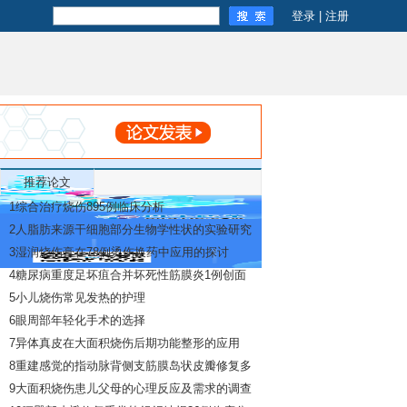
登录
|
注册
推荐论文
1
综合治疗烧伤895例临床分析
2
人脂肪来源干细胞部分生物学性状的实验研究
3
湿润烧伤膏在78例烫伤换药中应用的探讨
4
糖尿病重度足坏疽合并坏死性筋膜炎1例创面
修复观察
5
小儿烧伤常见发热的护理
6
眼周部年轻化手术的选择
7
异体真皮在大面积烧伤后期功能整形的应用
8
重建感觉的指动脉背侧支筋膜岛状皮瓣修复多
指指端缺损
9
大面积烧伤患儿父母的心理反应及需求的调查