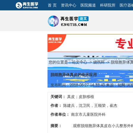
首 页
资讯中心
医院频道
科研院所
医疗器
您的位置是：
论文中心
->
烧伤科
-> 脱细胞异体
脱细胞异体真皮的临床应用
发布时间：2018-08-27 14:33:40 来源：知网 
关键词：
真皮；皮肤移植
作者：
陈建兵，沈卫民，王顺荣，崔杰
作者单位：
南京市儿童医院外科
摘要：
观察脱细胞异体真皮在小儿整形外