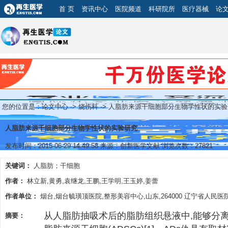
首 页
资讯中心
医院频道
科研院所
医疗器械
论
您的位置是：
论文中心
->
烧伤科
-> 人脂肪来源干细胞部分生物学性状的实
人脂肪来源干细胞部分生物学性状的实验研究
发布时间：2015-06-29 14:49:58 来源：创新医学文献 浏览次数：27821
关键词：
人脂肪；干细胞
作者：
林立新,黄勇,袁继龙,王鹏,王学明,王玉婷,姜蕾
作者单位：
烟台,烟台毓璜顶医院,整形美容中心,山东,264000 辽宁省人民医
从人脂肪抽吸术后的脂肪组织悬液中,能够分
摘要：