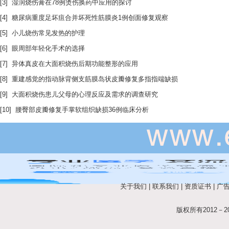
[3] 湿润烧伤膏在78例烫伤换药中应用的探讨
[4] 糖尿病重度足坏疽合并坏死性筋膜炎1例创面修复观察
[5] 小儿烧伤常见发热的护理
[6] 眼周部年轻化手术的选择
[7] 异体真皮在大面积烧伤后期功能整形的应用
[8] 重建感觉的指动脉背侧支筋膜岛状皮瓣修复多指指端缺损
[9] 大面积烧伤患儿父母的心理反应及需求的调查研究
[10] 腰臀部皮瓣修复手掌软组织缺损36例临床分析
关于我们
|
联系我们
|
资质证书
|
广
版权所有2012－