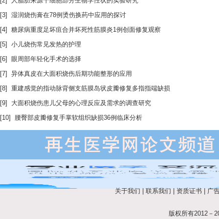
[2] 人脂肪来源干细胞部分生物学性状的实验研究
[3] 湿润烧伤膏在78例烫伤换药中应用的探讨
[4] 糖尿病重度足坏疽合并坏死性筋膜炎1例创面修复观察
[5] 小儿烧伤常见发热的护理
[6] 眼周部年轻化手术的选择
[7] 异体真皮在大面积烧伤后期功能整形的应用
[8] 重建感觉的指动脉背侧支筋膜岛状皮瓣修复多指指端缺损
[9] 大面积烧伤患儿父母的心理反应及需求的调查研究
[10] 腰臀部皮瓣修复手掌软组织缺损36例临床分析
关于我们
|
联系我们
|
资质证书
|
广
版权所有2012－