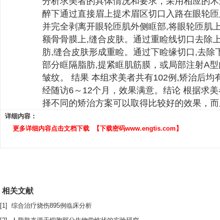
分析求美者的具体情况和要求，采用相应的术
醉下通过直接眉上提术眉区切口入路在眼轮匝
并完全剥离开眼轮匝肌外侧眶部,将眼轮匝肌
额骨骨膜上,缝合皮肤。通过重睑线切口去除
肪,缝合皮肤形成重睑。通过下睑缘切口,去除
部分眶隔脂肪,提紧眶肌筋膜，或局部注射A
皱纹。 结果 本组求美者共有102例,矫治后
经随访6～12个月，效果满意。结论 根据求
择不同的矫治方案可以取得比较好的效果，而
详细内容：
更多详细内容点击文档下载 【下载密码www.engtis.com】
相关文献
[1] 综合治疗烧伤895例临床分析