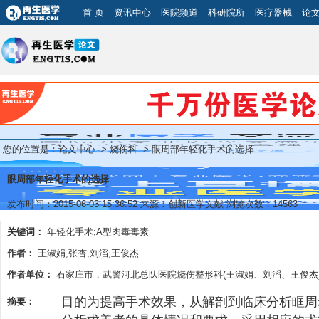
首 页
资讯中心
医院频道
科研院所
医疗器械
论
您的位置是：
论文中心
->
烧伤科
-> 眼周部年轻化手术的选择
眼周部年轻化手术的选择
发布时间：2015-06-03 15:36:52 来源：创新医学文献 浏览次数：14563
关键词：
年轻化手术;A型肉毒毒素
作者：
王淑娟,张杏,刘滔,王俊杰
作者单位：
石家庄市，武警河北总队医院烧伤整形科(王淑娟、刘滔、王俊杰)
目的为提高手术效果，从解剖到临床分析眶周
摘要：