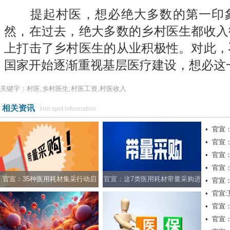
提起村医，想必绝大多数的第一印象
然，在过去，绝大多数的乡村医生都收入
上打击了乡村医生的从业积极性。对此，
国家开始逐渐重视基层医疗建设，想必这
关键字：村医,乡村医生,村医工资,村医收入
相关资讯
Hot spot information
•
官宣
•
官宣
•
官宣
•
官宣
官宣：35种医用耗材集采行动启
官宣：这7类医用耗材带量采购进
•
官宣
•
官宣
动，该地发布新规
度更新！
•
官宣
•
官宣