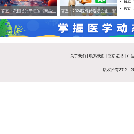
•
官宣
•
官宣
官宣：我国首张干细胞《药品生
官宣：2024医保待遇新变化，新
产许可证》正式颁发！
规发布！
关于我们
|
联系我们
|
资质证书
|
广
版权所有2012－