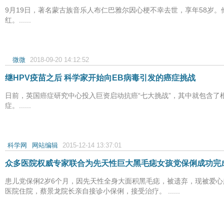
9月19日，著名蒙古族音乐人布仁巴雅尔因心梗不幸去世，享年58岁
红。......
微微
2018-09-20 14:12:52
继HPV疫苗之后 科学家开始向EB病毒引发的癌症挑战
日前，英国癌症研究中心投入巨资启动抗癌“七大挑战”，其中就包含了根
症。......
科学网
网站编辑
2015-12-14 13:37:01
众多医院权威专家联合为先天性巨大黑毛痣女孩党保俐成功完
患儿党保俐2岁6个月，因先天性全身大面积黑毛痣，被遗弃，现被爱
医院住院，蔡景龙院长亲自接诊小保俐，接受治疗。 ......