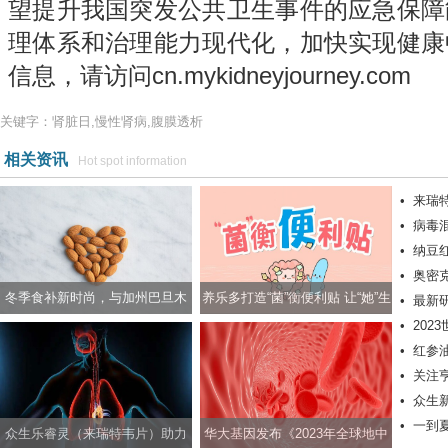
望提升我国突发公共卫生事件的应急保障
理体系和治理能力现代化，加快实现健康
信息，请访问cn.mykidneyjourney.com
关键字：肾脏日,慢性肾病,腹膜透析
相关资讯
Hot spot information
•
来瑞
•
病毒
•
纳豆
力抗击
•
奥密
际学术
冬季食补新时尚，与加州巴旦木
养乐多打造“菌”衡便利贴 让“她”生
•
最新
有效降
•
20
一起养生养颜两不误
活更轻松
肤癌
•
红参
•
关注
•
众生
•
一到
康护航
众生乐睿灵（来瑞特韦片）助力
华大基因发布《2023年全球地中