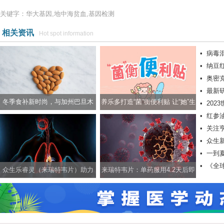
关键字：华大基因,地中海贫血,基因检测
相关资讯
Hot spot information
•
病毒
•
纳豆
力抗击
•
奥密
际学术
•
最新
有效降
冬季食补新时尚，与加州巴旦木
养乐多打造“菌”衡便利贴 让“她”生
•
20
肤癌
•
红参
一起养生养颜两不误
活更轻松
•
关注
•
众生
•
一到
康护航
•
《全
众生乐睿灵（来瑞特韦片）助力
来瑞特韦片：单药服用4.2天后即
科学应对新冠等呼吸道疾病
可转阴，独具创新优势