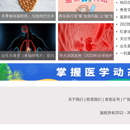
•
纳豆
力抗击
•
奥密
际学术
冬季食补新时尚，与加州巴旦木
养乐多打造“菌”衡便利贴 让“她”生
•
最新
有效降
•
20
一起养生养颜两不误
活更轻松
肤癌
•
红参
•
关注
•
众生
•
一到
康护航
众生乐睿灵（来瑞特韦片）助力
华大基因发布《2023年全球地中
科学应对新冠等呼吸道疾病
海贫血认知现状报告》
关于我们
|
联系我们
|
资质证书
|
广
版权所有2012－