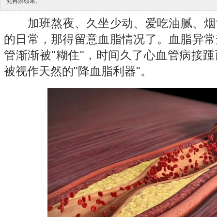
究再添硕果。
加班熬夜、久坐少动、爱吃油腻、烟
的日常，那得留意血脂情况了。血脂异常
管渐渐被"糊住"，时间久了
心血管病
接踵
被视作天然的"降血脂利器"。