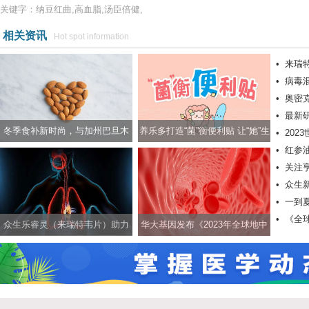
关键字：纳豆红曲,高血脂,汤臣倍健,
相关资讯
Hot spot information
•
来瑞
•
病毒
•
奥密
力抗击
•
最新
有效降
冬季食补新时尚，与加州巴旦木
养乐多打造“菌”衡便利贴 让“她”生
•
20
肤癌
•
红参
一起养生养颜两不误
活更轻松
•
关注
•
众生
•
一到
康护航
•
《全
众生乐睿灵（来瑞特韦片）助力
华大基因发布《2023年全球地中
科学应对新冠等呼吸道疾病
海贫血认知现状报告》