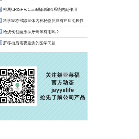
7
检测CRISPR/Cas9基因编辑系统的副作用
8
科学家称裸鼹鼠体内神秘物质具有癌症免疫性
9
给烧伤创面涂抹牙膏等有用吗？
0
肝移植后需要监测的医学问题