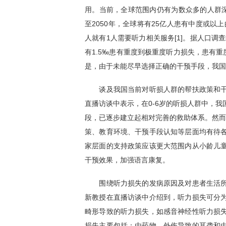
用。当前，全球范围内仍有为数众多的人群深
至2050年，全球将有25亿人患有中度或以
人就有1人需要听力相关服务[1]。据人口调
有1.5‰患有重度到极重度听力损失，患有重
是，由于未能尽早选择正确的干预手段，我国
谈及我国当前对听损人群的帮扶政策和干
直播访谈中表示，在0-6岁的听损人群中，
段，已逐步建立起相对完善的救助体系。然而
策、教育环境、干预手段认知等层面均有待
家层面的支持政策应该更大范围内从小龄儿
干预效果，加强语言康复。
围绕听力损失的发病原因及对患者生活所
新教授在直播访谈中介绍到，听力损失可分
畸形导致的听力损失，如感音神经性听力损
损失主要包括：由药物、外伤导致的耳聋和