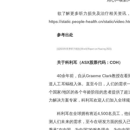
“用心声唤新声
欲了解更多听力损失及治疗相关资讯，请
https://static.people-health.cn/static/vide
参考出处
[1]2021年世界听力报告(World Report on Hearing 2021)
关于科利耳（ASX股票代码：COH）
40余年前，自从Graeme Clark教
道人工耳蜗植入体。直至今日，人们的需求一
个国家/地区的各个年龄阶段的患者提供了超过
力解决方案专家，科利耳欢迎人们加入全球规
科利耳在全球拥有将近4,500名员工，他
测人们未来的需求，至今在研发方面的投入已
秉承"在中国，为中国"的服务理念，为向中国