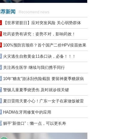
荐新闻
Recoomend news
1
【世界肾脏日】应对突发风险 关心弱势群体
2
吃药姿势有讲究：姿势不对，影响药效！
3
100%预防宫颈癌？首个国产二价HPV疫苗效果
惊人
4
火灾逃生自救黄金11条口诀，必备！！！
5
关注再生医学 继续与我们携手同行
6
10年“糖友”游泳刮伤险截肢 要留神夏季糖尿病
足高发
7
警惕儿童夏季烧烫伤 及时就诊很关键
8
夏日雷雨天要小心！广东一女子在家做饭被雷
劈，烧伤高达三度！
9
HADM在牙周修复中的应用
0
躺平“新借口”：懒一点，可以更长寿