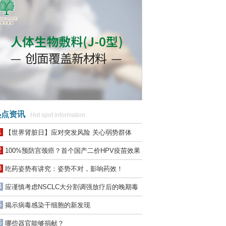
点资讯
Hot spot information
1
【世界肾脏日】应对突发风险 关心弱势群体
2
100%预防宫颈癌？首个国产二价HPV疫苗效果
惊人
3
吃药姿势有讲究：姿势不对，影响药效！
4
应谨慎考虑NSCLC大分割调强放疗后的晚期毒
性
5
揭示病毒感染干细胞的新发现
6
哪些器官能够捐献？