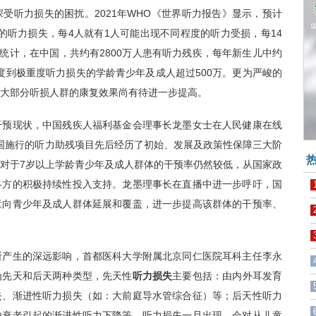
受听力损失的困扰。2021年WHO《世界听力报告》显示，预计
上的听力损失，每4人就有1人可能出现不同程度的听力受损，每14
查统计，在中国，共约有2800万人患有听力残疾，每年新生儿中约
度到极重度听力损失的学龄青少年及成人超过500万。更为严峻的
大部分听损人群的康复效果尚有待进一步提高。
预现状，中国残疾人福利基金会理事长龙墨女士在人民健康在线
我国施行的听力助残项目先后经历了初始、发展及政策性保障三大阶
热
对于7岁以上学龄青少年及成人群体的干预率仍然较低，从国家政
各方的积极持续性投入支持。龙墨理事长在直播中进一步呼吁，国
童向青少年及成人群体延展和覆盖，进一步提高该群体的干预率、
产生的深远影响，首都医科大学附属北京同仁医院耳科主任李永
为先天和后天两种类型，先天性
听力损失
主要包括：由内外耳发育
失、渐进性听力损失（如：大前庭导水管综合征）等；后天性听力
由衰老引起的渐进性听力下降等。听力损失一旦出现，会对从儿童