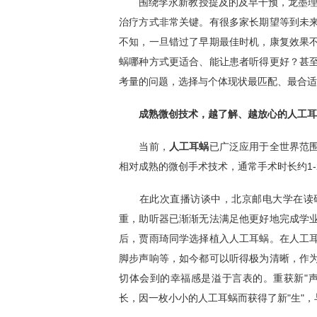
围绕李永新教授提及的及早干预，龙墨理事
治疗方式非常关键。有很多家长期望等到未
不知，一旦错过了早期最佳时机，康复效果
蜗哪种方式更适合、能让患者听得更好？甚
考量的问题，选择与个体现状最匹配、最合适
成熟微创技术，越了解、越放心的人工耳
当前，
人工耳蜗
已广泛应用于全世界范
相对成熟的微创手术技术，通常手术时长约1
在此次直播访谈中，北京邮电大学在读研
重，助听器已渐渐无法满足他更好地完成学
后，贾雨琦同学选择植入人工耳蜗。在人工
脚步声响等，如今都可以听得极为清晰，作
切体会到的幸福感是溢于言表的。重获新"
长，因一枚小小的人工耳蜗而获得了新"生"