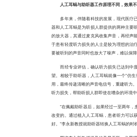
人工耳蜗与助听器工作原理不同，效果不
多年来，伴随着科技的发展，现代医疗已
器和人工耳蜗是为听损人群提供的两种主要
的放大器，其通过麦克风收集声音，再经声
于患有轻度听力损失的人士是较为理想的治
要被听到的声音同时也放大了噪声，难以保障
而经专业评估，确认听力损失已达到中度
望。相较于助听器，人工耳蜗就像一个"仿生
用，最终传递清晰的声音电信号，重建听力。人
听力损失，帮助听损人群即使在嘈杂的环境中
"在佩戴助听器后，如果经过一至两年，患
改变的。通过植入人工耳蜗，患者听力可以
好。"李永新教授就助听器转换人工耳蜗的时