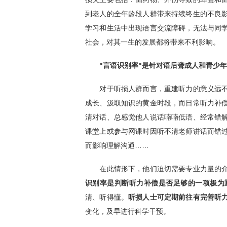
到老人的全年龄段人群带来持续终生的不良
学习和生活中出现语言交流障碍，无法与同
社会，对其一生的发展都将带来不利影响。
"言语识别率"是针对语后聋成人和青少年
对于听损人群而言，重建听力的意义远不
成长、汲取知识的黄金时段，而日常听力补
清对话、总感觉他人说话喃喃低语、经常错
课堂上或参与网课时因听不清老师讲话而错
而影响理解沟通……
在此情形下，他们迫切需要专业力量的介
识别率是判断听力补偿是否足够的一项极为
清、听得懂。
听损人士可定期前往有完善听
变化，及早进行科学干预。