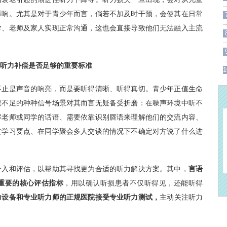
影响。尤其是对于青少年而言，倘若不加及时干预，会使其在日常
学、老师及家人实现正常沟通，这也会直接导致他们无法融入主流
听力补偿是否足够的重要标准
1
止是声音的响亮，而是要听得清晰、听得真切。青少年正值生命
偿不足的种种信号场景对其而言无疑备受折磨：在噪声环境中听不
解老师或同学的话语、需要依靠识别唇语来理解他们的交流内容、
过学习要点、在同学聚会多人交谈的情况下不确定对方说了什么进
入和评估，以帮助其寻找更为合适的听力解决方案。其中，
言语
重要的核心评估指标
，用以确认听损患者不仅听得见，还能听得
力设备和专业听力师的正规医院接受专业听力测试，
主动关注听力