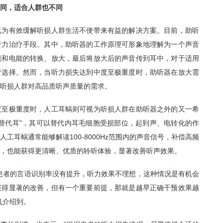
同，适合人群也不同
为有效缓解听损人群生活不便带来有益的解决方案。目前，助听
听力治疗手段。其中，助听器的工作原理可形象地理解为一个声音
能和电能的转换、放大，最后将放大后的声音传到耳中，对于适用
疗选择。然而，当听力损失达到中度至极重度时，助听器在放大需
听损人群对高品质听声质量的需求。
至极重度时，人工耳蜗则可视为听损人群在助听器之外的又一希
替代耳"，其可以替代内耳毛细胞受损部位，起到声、电转化的作
工耳蜗通常能够解读100-8000Hz范围内的声音信号，补偿高频
，也能获得更清晰、优质的聆听体验，显著改善听声效果。
者的言语识别率没有提升，听力效果不理想，这种情况是有机会
获得显著的改善，但有一个重要前提，那就是越早正确干预效果越
机介绍到。