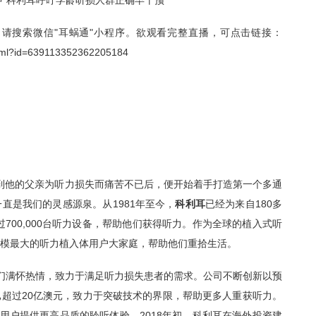
”科利耳呼吁学龄听损人群正确早干预
搜索微信"耳蜗通"小程序。欲观看完整直播，可点击链接：
o.html?id=639113352362205184
授在看到他的父亲为听力损失而痛苦不已后，便开始着手打造第一个多通
直是我们的灵感源泉。从1981年至今，
科利耳
已经为来自180多
700,000台听力设备，帮助他们获得听力。作为全球的植入式听
模最大的听力植入体用户大家庭，帮助他们重拾生活。
们满怀热情，致力于满足听力损失患者的需求。公司不断创新以预
超过20亿澳元，致力于突破技术的界限，帮助更多人重获听力。
用户提供更高品质的聆听体验，2018年初，科利耳在海外投资建