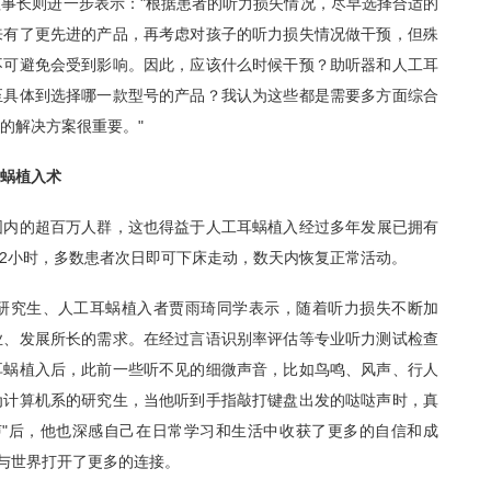
长则进一步表示："根据患者的听力损失情况，尽早选择合适的
来有了更先进的产品，再考虑对孩子的听力损失情况做干预，但殊
不可避免会受到影响。因此，应该什么时候干预？助听器和人工耳
至具体到选择哪一款型号的产品？我认为这些都是需要多方面综合
的解决方案很重要。"
蜗植入术
围内的超百万人群，这也得益于人工耳蜗植入经过多年发展已拥有
-2小时，多数患者次日即可下床走动，数天内恢复正常活动。
究生、人工耳蜗植入者贾雨琦同学表示，随着听力损失不断加
业、发展所长的需求。在经过言语识别率评估等专业听力测试检查
耳蜗植入后，此前一些听不见的细微声音，比如鸟鸣、风声、行人
为计算机系的研究生，当他听到手指敲打键盘出发的哒哒声时，真
声"后，他也深感自己在日常学习和生活中收获了更多的自信和成
，与世界打开了更多的连接。