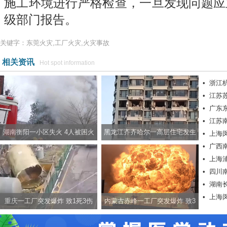
施工环境进行严格检查，一旦发现问题应
级部门报告。
关键字：东莞火灾,工厂火灾,火灾事故
相关资讯
Hot spot information
•
浙江
•
江苏苏
•
广东
•
江苏
湖南衡阳一小区失火 4人被困火
黑龙江齐齐哈尔一高层住宅发生
•
上海
•
广西
场
爆炸 致3人受伤
•
上海
•
四川
•
湖南
•
上海
重庆一工厂突发爆炸 致1死3伤
内蒙古赤峰一工厂突发爆炸 致3
人死亡