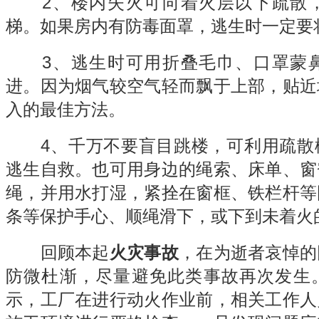
2、楼内失火可向着火层以下疏散，
梯。如果房内有防毒面罩，逃生时一定要
3、逃生时可用折叠毛巾、口罩蒙鼻
进。因为烟气较空气轻而飘于上部，贴近
入的最佳方法。
4、千万不要盲目跳楼，可利用疏散
逃生自救。也可用身边的绳索、床单、窗
绳，并用水打湿，紧拴在窗框、铁栏杆等
条等保护手心、顺绳滑下，或下到未着火
回顾本起
火灾事故
，在为逝者哀悼的
防微杜渐，尽量避免此类事故再次发生
示，工厂在进行动火作业前，相关工作人