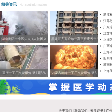
相关资讯
Hot spot information
•
浙江
•
江苏苏
•
广东
•
江苏
湖南衡阳一小区失火 4人被困火
黑龙江齐齐哈尔一高层住宅发生
•
上海
•
广西
场
爆炸 致3人受伤
•
上海
•
四川
•
湖南
•
上海
重庆一工厂突发爆炸 致1死3伤
内蒙古赤峰一工厂突发爆炸 致3
人死亡
关于我们
|
联系我们
|
资质证书
|
广