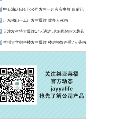
7
中石油庆阳石化公司发生一起火灾事故 目前已
致1死4伤2人失联
8
广东佛山一工厂发生爆炸 致多人死伤
9
天津发生特大爆炸17人遇难 现场腾起巨大蘑菇
云
0
兰州大学宿舍楼发生爆炸 楼房损毁严重7人受伤