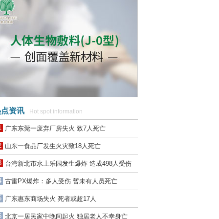
点资讯
Hot spot information
1
广东东莞一废弃厂房失火 致7人死亡
2
山东一食品厂发生火灾致18人死亡
3
台湾新北市水上乐园发生爆炸 造成498人受伤
4
古雷PX爆炸：多人受伤 暂未有人员死亡
5
广东惠东商场失火 死者或超17人
6
北京一居民家中晚间起火 独居老人不幸身亡