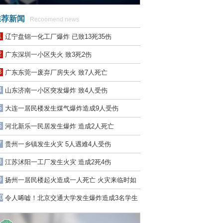
荐新闻
Recoomend news
1
辽宁盘锦一化工厂爆炸 已致13死35伤
2
广东深圳一小区失火 致3死2伤
3
广东东莞一废弃厂房失火 致7人死亡
4
山东济南一小区突发爆炸 致4人受伤
5
大连一居民楼发生煤气爆炸造成9人受伤
6
河北新乐一民居发生爆炸 造成2人死亡
7
贵州一乡镇发生火灾 5人遇难4人受伤
8
江苏沭阳一工厂发生火灾 造成2死4伤
9
扬州一居民楼起火造成一人死亡 火灾来临时如
何自救？
0
令人唏嘘！北京交通大学发生爆炸造成3名学生
死亡