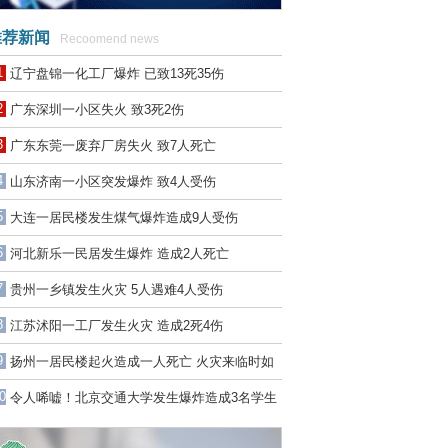
荐新闻
Recoomend news
1
辽宁盘锦一化工厂爆炸 已致13死35伤
2
广东深圳一小区失火 致3死2伤
3
广东东莞一废弃厂房失火 致7人死亡
4
山东济南一小区突发爆炸 致4人受伤
5
大连一居民楼发生煤气爆炸造成9人受伤
6
河北新乐一民居发生爆炸 造成2人死亡
7
贵州一乡镇发生火灾 5人遇难4人受伤
8
江苏沭阳一工厂发生火灾 造成2死4伤
9
扬州一居民楼起火造成一人死亡 火灾来临时如
何自救？
0
令人唏嘘！北京交通大学发生爆炸造成3名学生
死亡