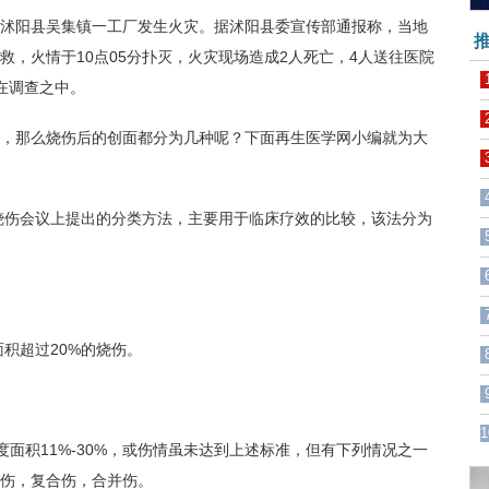
市沭阳县吴集镇一工厂发生火灾。据沭阳县委宣传部通报称，当地
推
，火情于10点05分扑灭，火灾现场造成2人死亡，4人送往医院
在调查之中。
那么烧伤后的创面都分为几种呢？下面再生医学网小编就为大
烧伤会议上提出的分类方法，主要用于临床疗效的比较，该法分为
度面积超过20%的烧伤。
1
III度面积11%-30%，或伤情虽未达到上述标准，但有下列情况之一
伤，复合伤，合并伤。