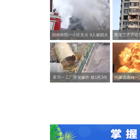
湖南衡阳一小区失火 4人被困火
黑龙江齐齐哈
场
爆炸 
重庆一工厂突发爆炸 致1死3伤
内蒙古赤峰一