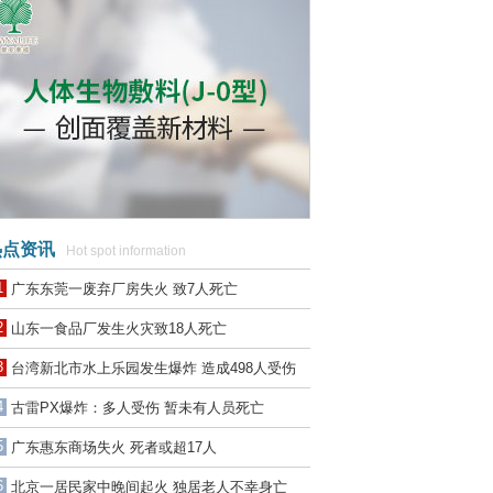
点资讯
Hot spot information
1
广东东莞一废弃厂房失火 致7人死亡
2
山东一食品厂发生火灾致18人死亡
3
台湾新北市水上乐园发生爆炸 造成498人受伤
4
古雷PX爆炸：多人受伤 暂未有人员死亡
5
广东惠东商场失火 死者或超17人
6
北京一居民家中晚间起火 独居老人不幸身亡