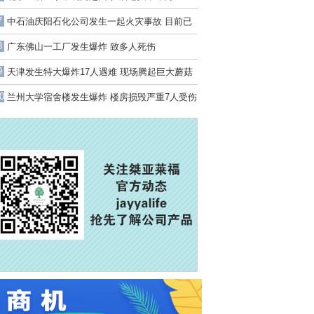
7
中石油庆阳石化公司发生一起火灾事故 目前已
致1死4伤2人失联
8
广东佛山一工厂发生爆炸 致多人死伤
9
天津发生特大爆炸17人遇难 现场腾起巨大蘑菇
云
0
兰州大学宿舍楼发生爆炸 楼房损毁严重7人受伤