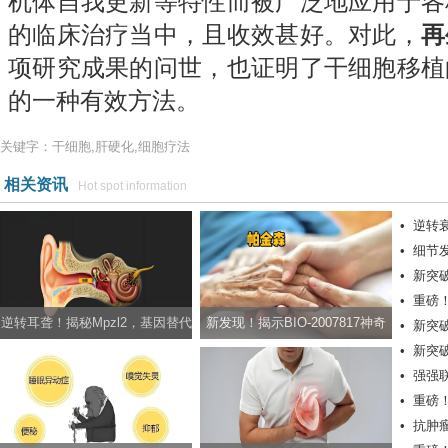
机体自我更新等特性而被广泛地应用于各
的临床治疗当中，且收效甚好。对此，
再
项研究成果的问世，也证明了干细胞移植
的一种有效方法。
关键字：干细胞,肝硬化,细胞疗法
相关资讯
Hot spot information
•
逆转
•
细节
孕症
•
新突
光线产
•
重磅
逆转耳聋！揭秘Mpzl2，基因替代
新发现！揭示BIO-2007817神奇
•
新突
视
•
新突
疗法有望治疗非综合征型耳聋
效果，拒绝帕金森年轻化
•
强强
髓损伤
•
重磅！
•
抗肿