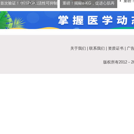
•
重磅！
癌治疗
首次验证！增强PGK1活性可抑制
重磅！揭秘α-KG，促进心肌再
架问世
帕金森，助力告别颤抖人生
生，有望用于治疗心肌梗死
关于我们
|
联系我们
|
资质证书
|
广
版权所有2012－