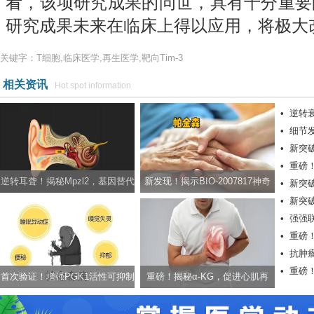
看，该项研究成果的问世，具有十分重要
研究成果未来在临床上得以应用，将极大
关键字：T细胞,临床医学,再生医学,靶向Tim-3
相关资讯
Hot spot information
•
逆转
•
细节
孕症
•
新突
光线产
•
重磅
逆转耳聋！揭秘Mpzl2，基因替代
新发现！揭示BIO-2007817神奇
•
新突
视
•
新突
疗法有望治疗非综合征型耳聋
效果，拒绝帕金森年轻化
•
强强
髓损伤
•
重磅！
•
抗肿
•
重磅！
癌治疗
首次验证！增强PGK1活性可抑制
重磅！揭秘α-KG，促进心肌再
架问世
帕金森，助力告别颤抖人生
生，有望用于治疗心肌梗死