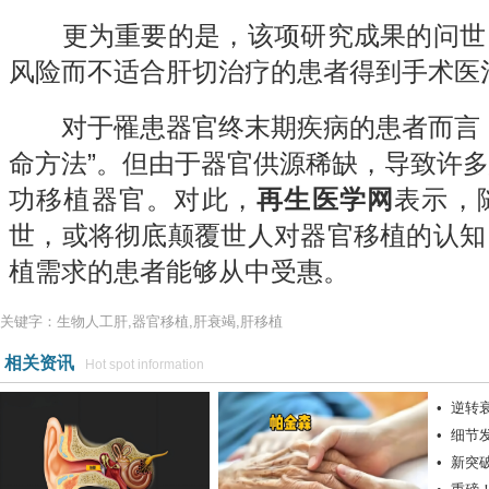
更为重要的是，该项研究成果的问世
风险而不适合肝切治疗的患者得到手术医
对于罹患器官终末期疾病的患者而言，
命方法”。但由于器官供源稀缺，导致许
功移植器官。对此，
再生医学网
表示，
世，或将彻底颠覆世人对器官移植的认知
植需求的患者能够从中受惠。
关键字：生物人工肝,器官移植,肝衰竭,肝移植
相关资讯
Hot spot information
•
逆转
•
细节
孕症
•
新突
光线产