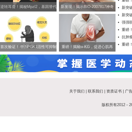
•
重磅
逆转耳聋！揭秘Mpzl2，基因替代
新发现！揭示BIO-2007817神奇
•
新突
视
•
新突
疗法有望治疗非综合征型耳聋
效果，拒绝帕金森年轻化
•
强强
髓损伤
•
重磅！
•
抗肿
•
重磅！
癌治疗
首次验证！增强PGK1活性可抑制
重磅！揭秘α-KG，促进心肌再
架问世
帕金森，助力告别颤抖人生
生，有望用于治疗心肌梗死
关于我们
|
联系我们
|
资质证书
|
广
版权所有2012－