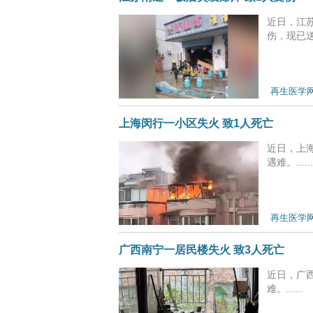
近日，江
伤，现已送
再生医学
上海闵行一小区失火 致1人死亡
近日，上
遇难。......
再生医学
广西南宁一居民楼失火 致3人死亡
近日，广
难。......