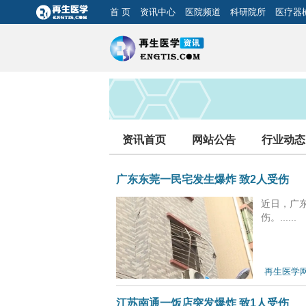
首 页
资讯中心
医院频道
科研院所
医疗器
资讯首页
网站公告
行业动态
广东东莞一民宅发生爆炸 致2人受伤
近日，广
伤。......
再生医学
江苏南通一饭店突发爆炸 致1人受伤