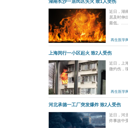
湖南长沙一居民区失火 致1人受伤
近日，湖
居及时伸
最低。......
再生医学
上海闵行一小区起火 致2人受伤
近日，上
微灼伤，现已
再生医学
河北承德一工厂突发爆炸 致2人受伤
近日，河
炸事故中受