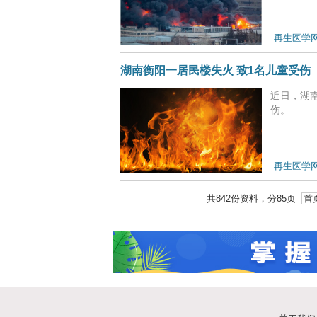
再生医学
湖南衡阳一居民楼失火 致1名儿童受伤
近日，湖
伤。......
再生医学
共
842
份资料，分
85
页
首