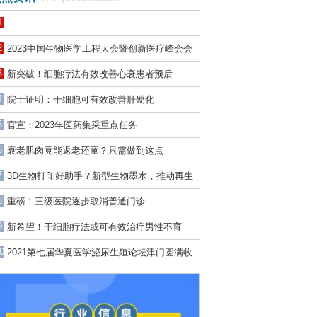
1
2
2023中国生物医学工程大会暨创新医疗峰会会
议通知
3
新突破！细胞疗法有效改善心衰患者预后
4
院士证明：干细胞可有效改善肝硬化
5
官宣：2023年医药集采重点任务
6
衰老肌肉竟能返老还童？只需做到这点
7
3D生物打印好助手？新型生物墨水，推动再生
医学发展
8
重磅！三级医院逐步取消普通门诊
9
新希望！干细胞疗法或可有效治疗男性不育
0
2021第七届华夏医学泌尿生殖论坛津门圆满收
官