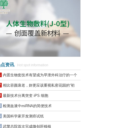
点资讯
Hot spot information
1
内置生物套技术有望成为早泄外科治疗的一个
金标准
2
相比容颜衰老，妳更应该重视私密花园的“初
老”！
3
最新技术分离突变 iPS 细胞
4
检测血液中miRNA的简便技术
5
美国科学家开发测癌试纸
6
武警总院首次完成微创肝移植