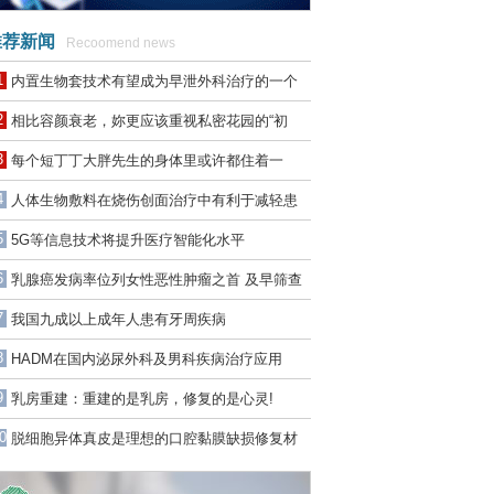
荐新闻
Recoomend news
1
内置生物套技术有望成为早泄外科治疗的一个
金标准
2
相比容颜衰老，妳更应该重视私密花园的“初
老”！
3
每个短丁丁大胖先生的身体里或许都住着一
个“神”？
4
人体生物敷料在烧伤创面治疗中有利于减轻患
者的疼痛
5
5G等信息技术将提升医疗智能化水平
6
乳腺癌发病率位列女性恶性肿瘤之首 及早筛查
可以提升疗效和生存率
7
我国九成以上成年人患有牙周疾病
8
HADM在国内泌尿外科及男科疾病治疗应用
中“任重道远”
9
乳房重建：重建的是乳房，修复的是心灵!
0
脱细胞异体真皮是理想的口腔黏膜缺损修复材
料