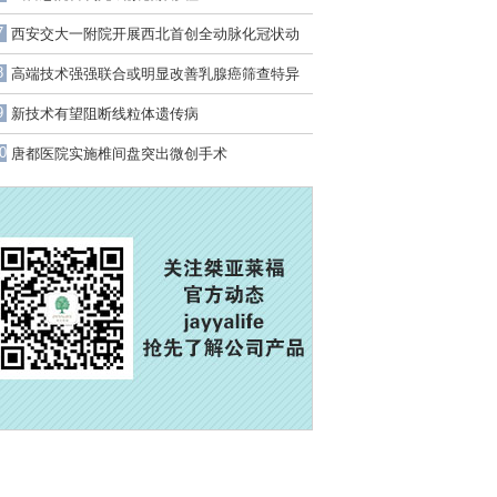
7
西安交大一附院开展西北首创全动脉化冠状动
脉旁路移植新技术
8
高端技术强强联合或明显改善乳腺癌筛查特异
性
9
新技术有望阻断线粒体遗传病
0
唐都医院实施椎间盘突出微创手术