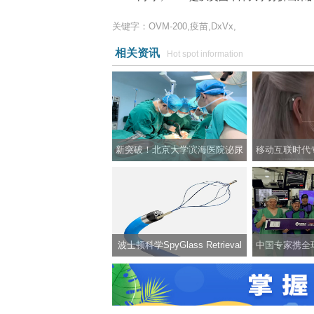
关键字：OVM-200,疫苗,DxVx,
相关资讯
Hot spot information
新突破！北京大学滨海医院泌尿
移动互联时代
外科成功开展实施男性生殖器整
耳Nucleu
形手术
波士顿科学SpyGlass Retrieval
中国专家携全
Basket一次性使用取石网篮正式
膜技术，开启
在华获批，提供ERCP手术取石新
方案