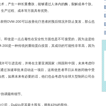
技术，产生一种长重叠肽，能够通过人体内的酶，裂解成单个肽。
、生产过程、成本等方面具有优势。
明OVM-200可以改善化疗患者的预后情况并防止复发，那么也
1
。即使是一点点毒性在安全性方面也是不可接受的，因为这是给
-200是一种传统的重组蛋白疫苗，其成功的可能性非常高，因为
成许可引进流程，并将在主要亚洲国家（韩国和中国，未来考虑印
试通过加速审批来启动这一项目，这将使患者早日从有效药物中受
。当然，如果未来有必要的话，他们也会考虑与全球大型制药公司合
并协调最终细节。
司，Dx&Vx是其最大股东，拥有43%的股份。