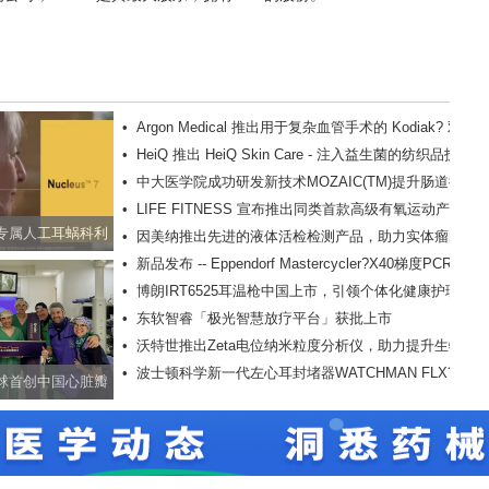
反馈
•
Argon Medical 推出用于复杂血管手术的 Kodiak? 双口
•
HeiQ 推出 HeiQ Skin Care - 注入益生菌的纺织品技术
同轴导引器套件
•
中大医学院成功研发新技术MOZAIC(TM)提升肠道微生
•
LIFE FITNESS 宣布推出同类首款高级有氧运动产品线
物移植成效
专属人工耳蜗科利
•
因美纳推出先进的液体活检检测产品，助力实体瘤的全
SYMBIO，重塑健身体验
•
新品发布 -- Eppendorf Mastercycler?X40梯度PCR仪惊
s? 7声音处理器
景变异分析
•
博朗IRT6525耳温枪中国上市，引领个体化健康护理新
艳上市
•
东软智睿「极光智慧放疗平台」获批上市
趋势
•
沃特世推出Zeta电位纳米粒度分析仪，助力提升生物疗
•
波士顿科学新一代左心耳封堵器WATCHMAN FLX? Pro
法光散射测量的速度和灵敏度
球首创中国心脏瓣
获FDA批准
一带一路医学交流
新篇章