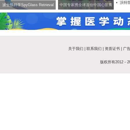
•
沃特
波士顿科学SpyGlass Retrieval
中国专家携全球首创中国心脏瓣
法光散
Basket一次性使用取石网篮正式
膜技术，开启一带一路医学交流
在华获批，提供ERCP手术取石新
新篇章
方案
关于我们
|
联系我们
|
资质证书
|
广
版权所有2012－