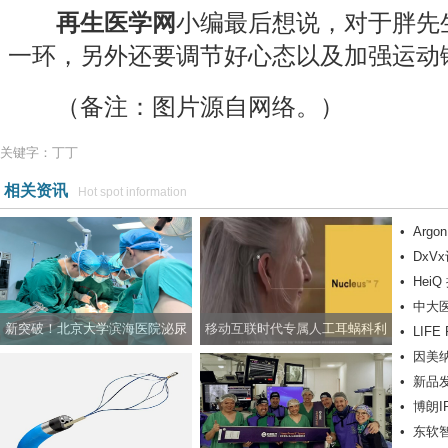
再生医学网
小编最后想说，对于胖先
一环，另外还要调节好心态以及加强运动
（备注：图片源自网络。）
关键字：丁丁
相关资讯
Hot spot information
•
Argo
•
DxV
同轴导
•
HeiQ
临床试
•
中大医
新突破！北京大学滨海医院泌尿
移动互联时代专属人工耳蜗科利
•
LIF
物移植
•
因美
外科成功开展实施男性生殖器整
耳Nucleus? 7声音处理器
SYMB
•
新品发布
景变异
形手术
•
博朗I
艳上市
•
东软
趋势