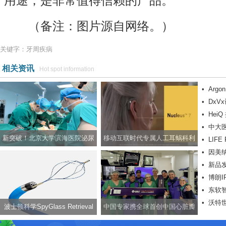
用途，是非常值得信赖的产品。
（备注：图片源自网络。）
关键字：牙周疾病
相关资讯
Hot spot information
•
Argo
•
DxV
同轴导
•
HeiQ
临床试
•
中大医
新突破！北京大学滨海医院泌尿
移动互联时代专属人工耳蜗科利
•
LIF
物移植
•
因美
外科成功开展实施男性生殖器整
耳Nucleus? 7声音处理器
SYMB
•
新品发布
景变异
形手术
•
博朗I
艳上市
•
东软
趋势
•
沃特
波士顿科学SpyGlass Retrieval
中国专家携全球首创中国心脏瓣
法光散
Basket一次性使用取石网篮正式
膜技术，开启一带一路医学交流