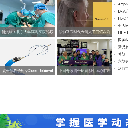
•
Argo
•
DxV
同轴导
•
HeiQ
临床试
•
中大医
新突破！北京大学滨海医院泌尿
移动互联时代专属人工耳蜗科利
•
LIF
物移植
•
因美
外科成功开展实施男性生殖器整
耳Nucleus? 7声音处理器
SYMB
•
新品发布
景变异
形手术
•
博朗I
艳上市
•
东软
趋势
•
沃特
波士顿科学SpyGlass Retrieval
中国专家携全球首创中国心脏瓣
法光散
Basket一次性使用取石网篮正式
膜技术，开启一带一路医学交流
在华获批，提供ERCP手术取石新
新篇章
方案