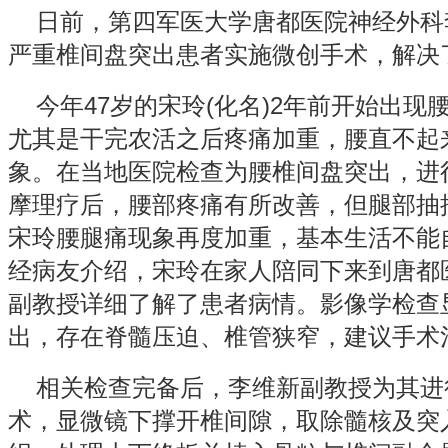
日前，第四军医大学唐都医院神经外科
严重椎间盘突出患者实施微创手术，解决
今年47岁的宋玲(化名)2年前开始出现
尤其是干完农活之后疼痛加重，腰直不起
象。在当地医院检查为腰椎间盘突出，进
摩理疗后，腰部疼痛有所改善，但腿部抽
宋玲腰腿痛现象再度加重，基本生活不能
经病友介绍，宋玲在家人陪同下来到唐都
副教授详细了解了患者病情。影像学检查显
出，存在脊髓压迫、椎管狭窄，建议手术
相关检查完备后，李维新副教授为其进
术，显微镜下撑开椎间隙，取除髓核及突