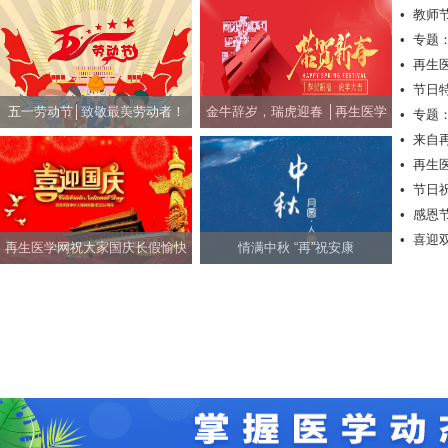
•
教师
•
专题
•
再生
•
节日
五一劳动节│致敬最美劳动者！
金牛辞岁，瑞虎迎春 │再生医学
•
专题
•
来自
网祝社会各界朋友新春快乐！
•
再生
•
节日
•
感恩
快乐！
•
喜迎
再生医学网祝大家国庆长假愉快
情满中秋 “再”祝安康