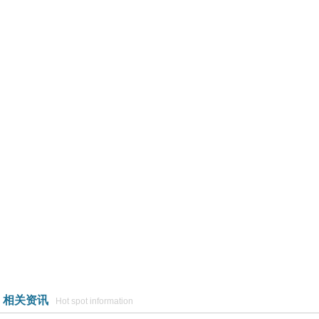
相关资讯
Hot spot information