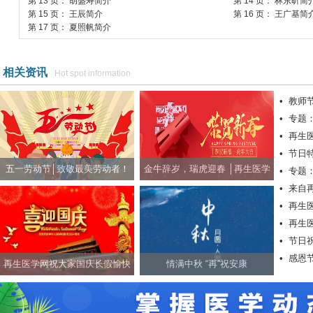
第 13 页： 胡盛寿简介
第 14 页： 林东昕简
第 15 页： 王辰简介
第 16 页： 王广基简
第 17 页： 夏照帆简介
相关资讯
Hot spot information
•
教师
•
专题
•
再生
•
节日
五一劳动节│致敬最美劳动者！
金牛辞岁，瑞虎迎春 │再生医学
•
专题
•
来自
网祝社会各界朋友新春快乐！
•
再生
•
再生
•
节日
•
感恩
快乐！
再生医学网祝大家国庆长假愉快
情满中秋 “再”祝安康