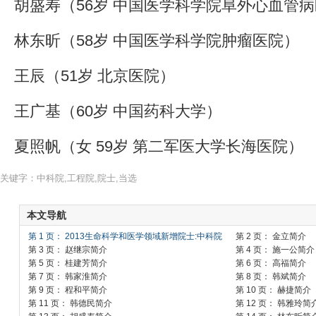
胡盛寿
（56岁 中国医学科学院阜外心血管
林东昕
（58岁 中国医学科学院肿瘤医院）
王辰
（51岁 北京医院）
王广基
（60岁 中国药科大学）
夏照帆
（女 59岁 第二军医大学长海医院）
关键字：中科院,工程院,院士,当选
本文导航
第 1 页： 2013生命科学和医学领域新增院士:中科院
第 2 页： 金立简介
9名工程院7名
第 3 页： 赵继宗简介
第 4 页： 施一公简介
第 5 页： 桂建芳简介
第 6 页： 高福简介
第 7 页： 韩家淮简介
第 8 页： 韩斌简介
第 9 页： 程和平简介
第 10 页： 赫捷简介
第 11 页： 韩德民简介
第 12 页： 韩雅玲简