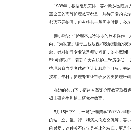
1988年，根据组织安排，姜小鹰从医院调
至全国的高等护理教育都是一片待开发的“处
都离不开护理，但有很长一段历史时期，公众
姜小鹰说：“护理不是冷冰冰的技术操作，
向。”为改变护理专业被歧视和发展缓慢的状
棘。针对护理专业缺乏师资问题，姜小鹰制订
型”教师队伍；看到广大在职护士学历偏低、
护理教育自学考试教学计划和培养目标，先后
授本、专科，护理专业证书班及各类护理培训
在她的努力下，福建省高等护理教育取得迅
硕士研究生和博士研究生教育。
5月15日下午，一场“护理美学”课正在福
的站、立、坐、行，和病人沟通交流等，姜小
的感受，这种美不仅仅是举止的端庄，更是心