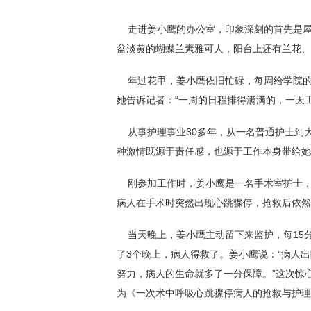
走进姜小鹰的办公室，印象深刻的首先是屋里
盆淡黄的蝴蝶兰素雅可人，阳台上还有兰花、
年过花甲，姜小鹰依旧忙碌，每周给学院的
她告诉记者：“一周的日程排得满满的，一天
从事护理事业30多年，从一名普通护士到
种激情既源于责任感，也源于工作本身带给她
刚参加工作时，姜小鹰是一名手术室护士，
病人在手术时突然出现心跳骤停，抢救后依然
当天晚上，姜小鹰主动留下来监护，每15
了3个晚上，病人得救了。姜小鹰说：“病人
努力，病人的生命就多了一分保障。”这次惊
为《一次术中呼吸心跳骤停病人的抢救与护理