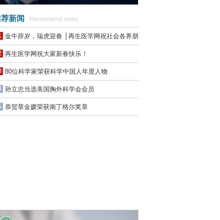
荐新闻
Recoomend news
1
金牛辞岁，瑞虎迎春 │再生医学网祝社会各界朋
友新春快乐！
2
再生医学网祝大家新春快乐！
3
80位科学家荣获科学中国人年度人物
4
孙立忠当选美国胸外科学会会员
5
恭贺章金媛荣获南丁格尔奖章