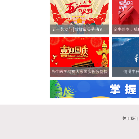
五一劳动节│致敬最美劳动者！
金牛辞岁，瑞
网祝社会各
再生医学网祝大家国庆长假愉快
情满中秋
关于我们