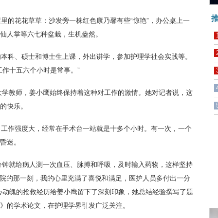
推
的花花草草：沙发旁一株红色康乃馨有些“惊艳”，办公桌上一
仙人掌等六七种盆栽，生机盎然。
本科、硕士和博士生上课，外出讲学，参加护理学社会实践等。
工作十五六个小时是常事。”
大学教师，姜小鹰始终保持着这种对工作的激情。她对记者说，这
的快乐。
工作强度大，经常在手术台一站就是十多个小时。有一次，一个
昏迷。
分钟就给病人测一次血压、脉搏和呼吸，及时输入药物，这样坚持
出院的那一刻，我的心里充满了喜悦和满足，医护人员多付出一分
心动魄的抢救经历给姜小鹰留下了深刻印象，她总结经验撰写了题
》的学术论文，在护理学界引发广泛关注。