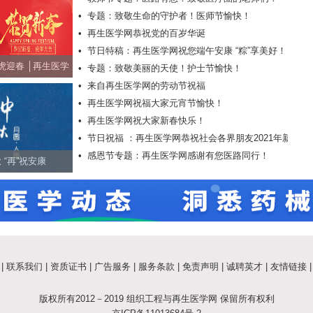
•
专题：致敬生命的守护者！医师节愉快！
•
再生医学网恭祝党的百岁华诞
•
节日特稿：再生医学网祝您端午安康 “粽”享美好！
虎迎春 │再生医学
•
专题：致敬美丽的天使！护士节愉快！
•
来自再生医学网的劳动节祝福
界朋友新春快乐！
•
再生医学网祝福大家元宵节愉快！
•
再生医学网祝大家新春快乐！
•
节日祝福 ：再生医学网恭祝社会各界朋友2021年新年
•
感恩节专题：再生医学网感谢有您医路同行！
快乐！
 “再”祝安康
|
联系我们
|
资质证书
|
广告服务
|
服务条款
|
免责声明
|
诚聘英才
|
友情链接
版权所有2012－2019 组织工程与再生医学网 保留所有权利