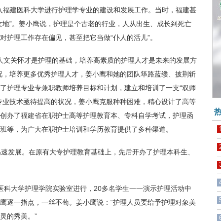
入福建医科大学进行护理学专业的建设和发展工作。当时，福建甚
女地”。姜小鹰说，护理是个古老的行业，人从出生、成长到死亡
对护理工作存在偏见，甚至把它当做“仆人的活儿”。
人文关怀才是护理的基础，培养高素质的护理人才是未来的发展方
况，培养更多优秀护理人才，姜小鹰和她的团队筚路蓝缕、披荆斩
了护理专业专兼职教师培养目标和计划，建立和培训了一支“双师
专业技术亟待提高的状况，姜小鹰克服种种困难，精心设计了高等
热
创办了福建省在职护士高等护理教育本、专科自学考试，护理函
班等，为广大在职护士培训和学历教育提供了多种渠道。
速发展。在原有大专护理教育基础上，先后开办了护理本科生、
建医科大学护理学院实验室进行，20多名学生一一演示护理活动中
鹰逐一指点，一丝不苟。姜小鹰说：“护理人员要给予护理对象美
灵的秀美。”