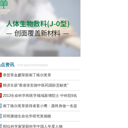
点资讯
Hot spot information
1
恭贺章金媛荣获南丁格尔奖章
2
韩济生获“香港张安德中医药国际贡献奖”
3
2013生命科学和医学领域新增院士:中科院9名
工程院7名
4
南丁格尔奖章获得者姜小鹰：愿终身做一名提
灯者
5
药明康德生命化学研究奖揭晓
6
80位科学家荣获科学中国人年度人物