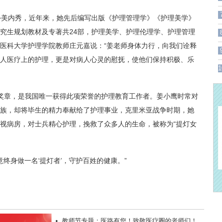
美内秀，近年来，她先后编写出版《护理管理学》《护理美学》
究生规划教材及专著共24部，护理美学、护理伦理学、护理管理
医科大学护理学院教师庄元嘉说：“姜老师身体力行，向我们诠释
人医疗上的护理，更是对病人心灵的慰抚，使他们保持积极、乐
1
尔奖章，是我国唯一获得此项荣誉的护理教育工作者。姜小鹰时常对
族，却将毕生的精力奉献给了护理事业，克里米亚战争时期，她
视病房，对士兵精心护理，挽救了众多人的生命，被称为“提灯女
终身做一名‘提灯者’，守护百姓的健康。”
反馈
•
教师节专题：医路有您！致敬医疗圈的老师们！