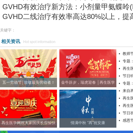
GVHD有效治疗新方法：小剂量甲氨蝶呤(
GVHD二线治疗有效率高达80%以上，提
关键字：
相关资讯
Hot spot information
•
教师
•
专题
•
再生
•
节日
五一劳动节│致敬最美劳动者！
金牛辞岁，瑞虎迎春 │再生医学
•
专题
•
来自
网祝社会各界朋友新春快乐！
•
再生
•
再生
•
节日
•
感恩
快乐！
再生医学网祝大家国庆长假愉快
情满中秋 “再”祝安康