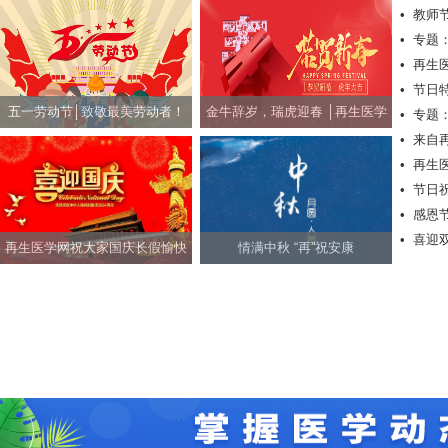
•
教师
•
专题
•
再生
•
节日
五一劳动节│致敬最美劳动者！
金牛辞岁，瑞虎迎春 │再生医学
•
专题
•
来自
网祝社会各界朋友新春快乐！
•
再生
•
节日
•
感恩
快乐！
•
喜迎
再生医学网祝大家国庆长假愉快
情满中秋 “再”祝安康