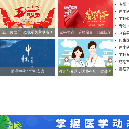
•
专题
•
再生
•
节日
•
专题
五一劳动节│致敬最美劳动者！
金牛辞岁，瑞虎迎春 │再生医学
•
来自
•
再生
网祝社会各界朋友新春快乐！
•
再生
•
节日
•
感恩
快乐！
•
喜迎
情满中秋 “再”祝安康
教师节专题：医路有您！致敬医
疗圈的老师们！