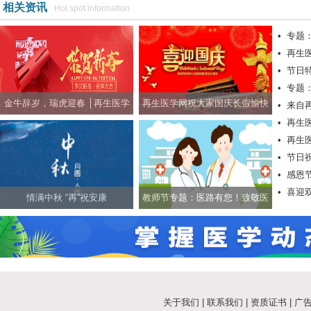
相关资讯
Hot spot information
•
专题
•
再生
•
节日
•
专题
金牛辞岁，瑞虎迎春 │再生医学
再生医学网祝大家国庆长假愉快
•
来自
•
再生
网祝社会各界朋友新春快乐！
•
再生
•
节日
•
感恩
快乐！
•
喜迎
情满中秋 “再”祝安康
教师节专题：医路有您！致敬医
疗圈的老师们！
关于我们
|
联系我们
|
资质证书
|
广