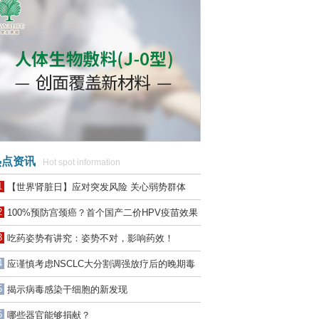
点资讯
Hot spot information
1
【世界肾脏日】应对突发风险 关心弱势群体
2
100%预防宫颈癌？首个国产二价HPV疫苗效果
惊人
3
吃药姿势有讲究：姿势不对，影响药效！
4
应谨慎考虑NSCLC大分割调强放疗后的晚期毒
性
5
揭示病毒感染干细胞的新发现
6
哪些器官能够捐献？