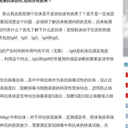
检测抗体阴性,说明没有效果？
那么我去医院测个抗体是不是就知道有效果了？是不是一定就是
要搞清楚这个问题，必须得了解抗体检测内部的玄机；抗体检测
M分别代表什么？首先了解下什么是抗体：是指机体由于抗原的刺激
gM、IgD、IgG、IgA和IgE。
们的产生时间和作用均有不同（见图），IgM是机体抗感染免疫
军”，利用这个特点，IgG和IgM经常被用作感染诊断的重要血清学指
热
抗病毒抗体，其中中和抗体作为有抗病毒活性的抗体，仅占抗
表面蛋白，阻断病毒与细胞表面的特异性受体结合，进而防止病
和抗体就是竞争结合病毒表面S蛋白，阻断S蛋白阻止病毒侵入细
gM&gt;中和抗体；对于评估疫苗效果，监测感染率、群体免疫和保
种后的疫苗效力，需要测定新冠病毒中和抗体的快速试验。另