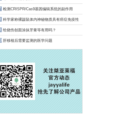
7
检测CRISPR/Cas9基因编辑系统的副作用
8
科学家称裸鼹鼠体内神秘物质具有癌症免疫性
9
给烧伤创面涂抹牙膏等有用吗？
0
肝移植后需要监测的医学问题