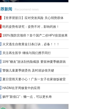
荐新闻
Recoomend news
1
【世界肾脏日】应对突发风险 关心弱势群体
2
吃药姿势有讲究：姿势不对，影响药效！
3
100%预防宫颈癌？首个国产二价HPV疫苗效果
惊人
4
火灾逃生自救黄金11条口诀，必备！！！
5
关注再生医学 继续与我们携手同行
6
10年“糖友”游泳刮伤险截肢 要留神夏季糖尿病
足高发
7
警惕儿童夏季烧烫伤 及时就诊很关键
8
夏日雷雨天要小心！广东一女子在家做饭被雷
劈，烧伤高达三度！
9
HADM在牙周修复中的应用
0
躺平“新借口”：懒一点，可以更长寿