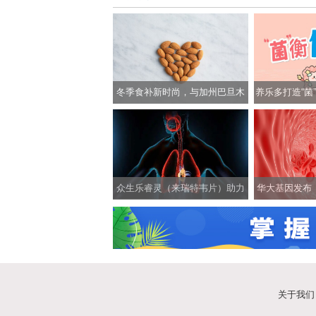
冬季食补新时尚，与加州巴旦木
养乐多打造“菌”
一起养生养颜两不误
活
众生乐睿灵（来瑞特韦片）助力
华大基因发布《
科学应对新冠等呼吸道疾病
海贫血认
关于我们