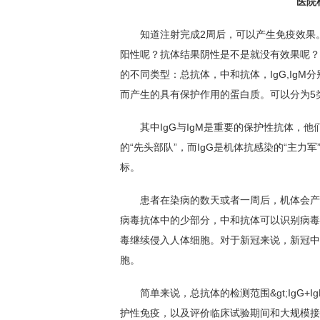
医院
知道注射完成2周后，可以产生免疫效果。
阳性呢？抗体结果阴性是不是就没有效果呢？
的不同类型：总抗体，中和抗体，IgG,Ig
而产生的具有保护作用的蛋白质。可以分为5类包括I
其中IgG与IgM是重要的保护性抗体，他
的“先头部队”，而IgG是机体抗感染的“主力
标。
患者在染病的数天或者一周后，机体会产生
病毒抗体中的少部分，中和抗体可以识别病毒
毒继续侵入人体细胞。对于新冠来说，新冠中
胞。
简单来说，总抗体的检测范围&gt;IgG+I
护性免疫，以及评价临床试验期间和大规模接