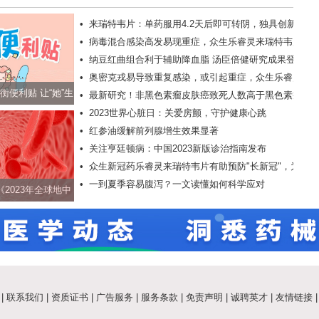
•
来瑞特韦片：单药服用4.2天后即可转阴，独具创新优势
•
病毒混合感染高发易现重症，众生乐睿灵来瑞特韦片助
•
纳豆红曲组合利于辅助降血脂 汤臣倍健研究成果登上国
力抗击疫情
•
奥密克戎易导致重复感染，或引起重症，众生乐睿灵可
际学术期刊
衡便利贴 让“她”生
•
最新研究！非黑色素瘤皮肤癌致死人数高于黑色素瘤皮
有效降低风险
•
2023世界心脏日：关爱房颤，守护健康心跳
更轻松
肤癌
•
红参油缓解前列腺增生效果显著
•
关注亨廷顿病：中国2023新版诊治指南发布
•
众生新冠药乐睿灵来瑞特韦片有助预防"长新冠"，为健
•
一到夏季容易腹泻？一文读懂如何科学应对
康护航
2023年全球地中
知现状报告》
|
联系我们
|
资质证书
|
广告服务
|
服务条款
|
免责声明
|
诚聘英才
|
友情链接