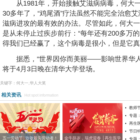
从1981年，开始接触艾滋病病毒，何大
30多年了，“鸡尾酒”疗法虽然不能完全治愈
滋病进攻的最有效的办法。尽管如此，何大一
是从未停止过疾步前行：“每年还有200多万
得我们已经赢了，这个病毒是很小，但是它真
据悉，“世界因你而美丽——影响世界华人盛典2
将于4月3日晚在清华大学登场。
关键字：何大一,华人大奖
相关资讯
Hot spot information
•
教师
•
专题
•
再生
•
节日
五一劳动节│致敬最美劳动者！
金牛辞岁，瑞虎迎春 │再生医学
•
专题