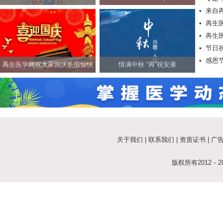
•
来自
网祝社会各界朋友新春快乐！
•
再生
•
再生
•
节日
•
感恩
快乐！
再生医学网祝大家国庆长假愉快
情满中秋 “再”祝安康
关于我们
|
联系我们
|
资质证书
|
广
版权所有2012－