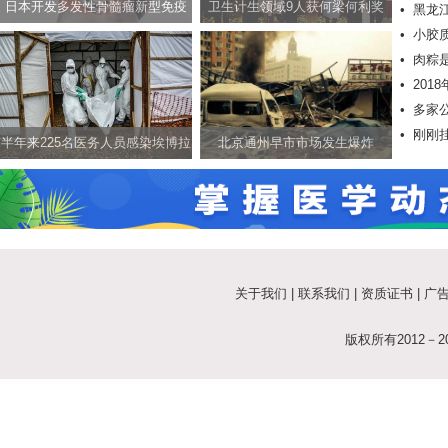
日本开发多发性骨髓瘤新型免疫
卫生计生领域9人获何梁何利奖
•
黑龙
•
小胶
疗法
•
肉粽是
•
20
•
多家
•
刚刚
半年来225名医务人员感染埃博拉
北京通州早市市场发生爆炸
病毒过半人员死亡
关于我们
|
联系我们
|
资质证书
|
广
版权所有2012－