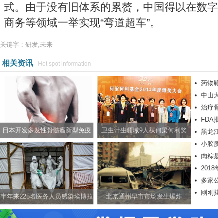
式。由于没有旧体系的累赘，中国得以在数字
商务等领域一举实现“弯道超车”。
关键字：研发,未来
相关资讯
Hot spot information
•
药物
•
中山
•
治疗
•
FD
日本开发多发性骨髓瘤新型免疫
卫生计生领域9人获何梁何利奖
•
黑龙
•
小胶
疗法
•
肉粽是
•
20
•
多家
•
刚刚
半年来225名医务人员感染埃博拉
北京通州早市市场发生爆炸
病毒过半人员死亡