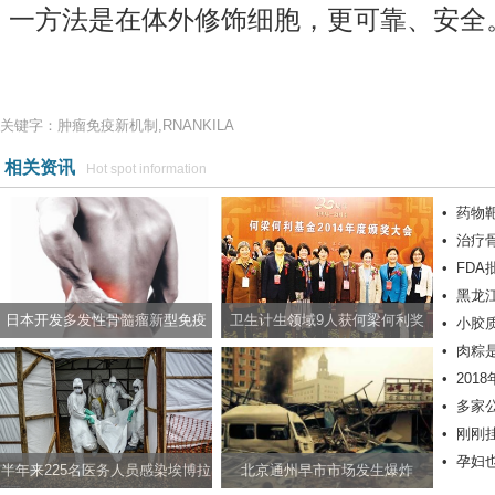
一方法是在体外修饰细胞，更可靠、安全
关键字：肿瘤免疫新机制,RNANKILA
相关资讯
Hot spot information
•
药物
•
治疗
•
FD
•
黑龙
日本开发多发性骨髓瘤新型免疫
卫生计生领域9人获何梁何利奖
•
小胶
•
肉粽是
疗法
•
20
•
多家
•
刚刚
•
孕妇
半年来225名医务人员感染埃博拉
北京通州早市市场发生爆炸