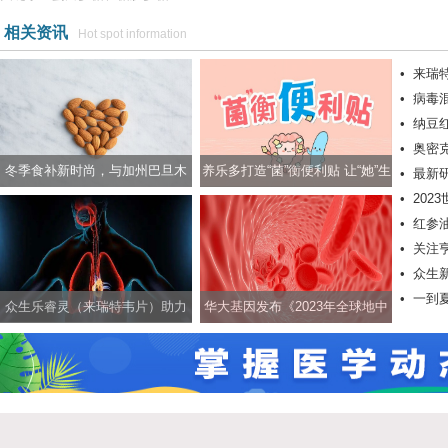
相关资讯
Hot spot information
•
来瑞
•
病毒
•
纳豆
力抗击
•
奥密
际学术
冬季食补新时尚，与加州巴旦木
养乐多打造“菌”衡便利贴 让“她”生
•
最新
有效降
•
20
一起养生养颜两不误
活更轻松
肤癌
•
红参
•
关注
•
众生
•
一到
康护航
众生乐睿灵（来瑞特韦片）助力
华大基因发布《2023年全球地中
科学应对新冠等呼吸道疾病
海贫血认知现状报告》